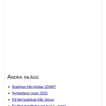
Andra inlägg
Budskap från Ashtar 220407
Nyhetsbrev mars 2022
Ett litet budskap från Jesus
En liten berättelse om lycka - repris