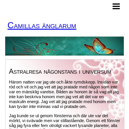
HEM
MINA TJÄNSTER
Camillas änglarum
BOKA TID
KURSER
KONTAKT
ÄNGLAKORT
Astralresa någonstans i universum
BLOGG
Härom natten var jag ute och åkte rymdskepp. Insidan var
röd och vit och jag vet att jag pratade med någon som inte
var en mänsklig varelse. Bilden av honom är så vag att jag
inte kan beskriva honom men jag vet att det var en
maskulin energi. Jag vet att jag pratade med honom men
kan tyvärr inte minnas vad vi pratade om.
Jag kunde se ut genom fönsterna och där ute var det
mörkt, vi svävade men var stillastående. Genom ett fönster
såg jag fyra eller fem otroligt vackert lysande planeter, alla