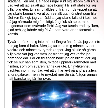
likadana, i en rad. De hade ringar runt sig liksom Saturnus.
Jag vet att jag sa att jag hade kommit till rätt ställe för jag
gillar planeter. En ramp fälldes ut från rymdskeppet så att
jag skulle kunna kliva ut och se allt utan fönstret som filter.
Det var läskigt, jag var rädd att jag skulle falla ut i kosmos,
så jag närmade mig försiktigt. Jag fick så se barn och
ungdomar som svävade förbi. Jag var fascinerad, nyfiken,
glad och jag kände mig fri. Att bara vara är en fantastisk
känsla.
Tyvärr sträcker sig inte minnet längre än så här, jag vet inte
hur jag kom tillbaka. Men jag tar med mig minnet av det
vackra och minnet av rymdskeppet. Jag skulle så gärna
vilja veta var jag var men jag tror att jag vet varför jag
hamnade där. För en tid sedan hade jag en klient, där jag
fick se hur han som liten, riktade uppmärksamheten mot
himlen, som om svaren fanns där ute. En nyfikenhet
väcktes inom mig. Jag vet att vi har levt på andra ställen, i
andra galaxer, men inte mycket mer än så. Någon annan
natt kanske jag får fler svar.