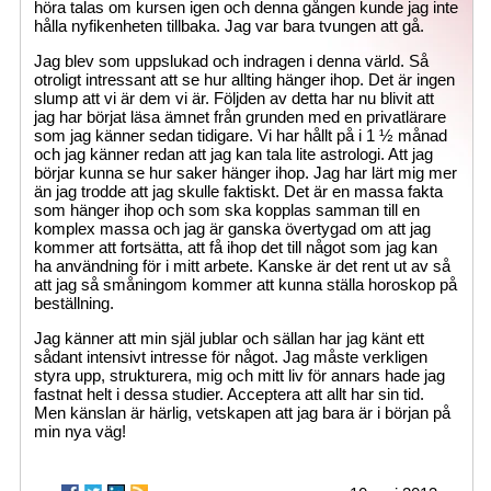
höra talas om kursen igen och denna gången kunde jag inte
hålla nyfikenheten tillbaka. Jag var bara tvungen att gå.
Jag blev som uppslukad och indragen i denna värld. Så
otroligt intressant att se hur allting hänger ihop. Det är ingen
slump att vi är dem vi är. Följden av detta har nu blivit att
jag har börjat läsa ämnet från grunden med en privatlärare
som jag känner sedan tidigare. Vi har hållt på i 1 ½ månad
och jag känner redan att jag kan tala lite astrologi. Att jag
börjar kunna se hur saker hänger ihop. Jag har lärt mig mer
än jag trodde att jag skulle faktiskt. Det är en massa fakta
som hänger ihop och som ska kopplas samman till en
komplex massa och jag är ganska övertygad om att jag
kommer att fortsätta, att få ihop det till något som jag kan
ha användning för i mitt arbete. Kanske är det rent ut av så
att jag så småningom kommer att kunna ställa horoskop på
beställning.
Jag känner att min själ jublar och sällan har jag känt ett
sådant intensivt intresse för något. Jag måste verkligen
styra upp, strukturera, mig och mitt liv för annars hade jag
fastnat helt i dessa studier. Acceptera att allt har sin tid.
Men känslan är härlig, vetskapen att jag bara är i början på
min nya väg!