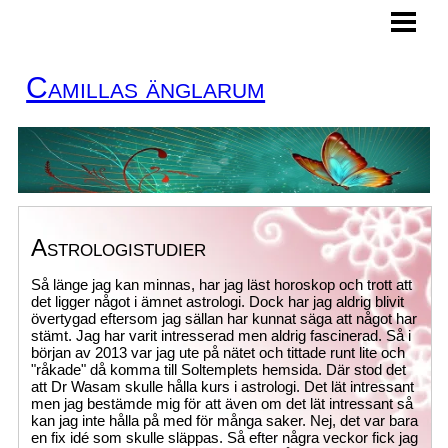
HEM
MINA TJÄNSTER
Camillas änglarum
BOKA TID
KURSER
KONTAKT
ÄNGLAKORT
Astrologistudier
BLOGG
Så länge jag kan minnas, har jag läst horoskop och trott att
det ligger något i ämnet astrologi. Dock har jag aldrig blivit
övertygad eftersom jag sällan har kunnat säga att något har
stämt. Jag har varit intresserad men aldrig fascinerad. Så i
början av 2013 var jag ute på nätet och tittade runt lite och
"råkade" då komma till Soltemplets hemsida. Där stod det
att Dr Wasam skulle hålla kurs i astrologi. Det lät intressant
men jag bestämde mig för att även om det lät intressant så
kan jag inte hålla på med för många saker. Nej, det var bara
en fix idé som skulle släppas. Så efter några veckor fick jag