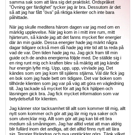
samma sak som att lära sig det praktiskt. Ordspråket
"Övning ger färdighet" tycker jag är bra. Dessutom är det
så att jag har fått "öva" på riktiga klienter och inte bara
påhittade.
När jag skulle meditera härom dagen var jag med om en
märklig upplevelse. När jag kom in i mitt inre rum, mitt
hjärterum, så kände jag att det fanns mycket fler energier
där än min guide. Dessa energier hade jag märkt några
dagar tidigare också men då hade jag inte tid att ta reda på
vad de var. Den tiden hade jag nu. Jag gick fram till min
guide och de andra energierna följde med. De ställde sig i
en ring runt mig och kraften blev så mäktig att jag kände
hur energin lyfte mig. Upp, upp, upp, virvlade jag. Det
kändes som om jag kom till själens stjärna. Väl där fick jag
en bok som jag hade bett om tidigare. Det var boken som
tillhörde klienten som jag var på väg att göra en vägledning
till. Jag tackade så mycket för att jag fick hjälpen och
läsningen gick bra. Jag fick mycket information som var
betydelsefull för klienten.
Jag känner stor tacksamhet till allt som kommer till mig, allt
nytt som kommer och gör att jag lär mig nya saker och
som utvecklar mig. Allt som gör att jag kan bli ett bra
medium så småningom. Jag har alltid vetat att man aldrig
blir fullärd inom det andliga, att det alltid finns nytt att lära
sig. Terorier förändras och nya upptäckter görs. Tänk vilket