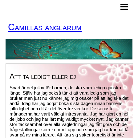
HEM
MINA TJÄNSTER
Camillas änglarum
BOKA TID
KURSER
KONTAKT
ÄNGLAKORT
Att ta ledigt eller ej
BLOGG
Snart är det jullov för barnen, de ska vara lediga ganska
länge. Själv har jag också tänkt att vara ledig som jag
brukar men just nu känner jag mig osäker på att jag ska det
ändå. Idag har jag börjat boka sista dagen innan barnens
julledighet och dit är det över tre veckor. De senaste
månaderna har varit väldigt intressanta. Jag har gjort en hel
del jobb och jag har lärt mig väldigt mycket nytt. Jag känner
stor tacksamhet över alla vägledningar jag fått göra och de
frågeställningar som kommit upp och som jag har kunnat få
svar på av mina lärare. Att lära sig saker teoretiskt är inte