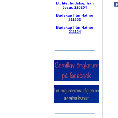
Ett litet budskap från
Jesus 220204
Budskap från Hathor
211203
Budskap från Hathor
211124