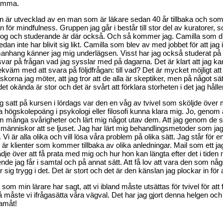
amma.
 är utvecklad av en man som är läkare sedan 40 år tillbaka och som nu h
 för mindfulness. Gruppen jag går i består till stor del av kuratorer
og och studerande är där också. Och så kommer jag. Camilla som dr
sedan inte har blivit sig likt. Camilla som blev av med jobbet för att jag
nhang känner jag mig underlägsen. Visst har jag också studerat på 
svar på frågan vad jag sysslar med på dagarna. Det är klart att jag ka
ekväm med att svara på följdfrågan: till vad? Det är mycket möjligt at
korna jag möter, att jag tror att de alla är skeptiker, men på något 
det okända är stor och det är svårt att förklara storheten i det jag håll
g satt på kursen i lördags var den en våg av tvivel som sköljde över 
högskolepoäng i psykologi eller filosofi kunna klara mig. Jo, genom 
 många svårigheter och lärt mig något utav dem. Att jag genom de sv
människor att se ljuset. Jag har lärt mig behandlingsmetoder som jag
. Vi är alla olika och vill lösa våra problem på olika sätt. Jag står för
 är klienter som kommer tillbaka av olika anledningar. Mail som ett jag 
ädje över att få prata med mig och hur hon kan längta efter det i tiden
ende jag får i samtal och på annat sätt. Att få lov att vara den som n
 sig trygg i det. Det är stort och det är den känslan jag plockar in för 
 som min lärare har sagt, att vi ibland måste utsättas för tvivel för att 
 måste vi ifrågasätta våra vägval. Det har jag gjort denna helgen och j
ramåt!