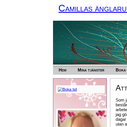
Camillas änglar
Hem
Mina tjänster
Boka 
Att
Som ja
består
arbete
jag gö
dagar 
utan a