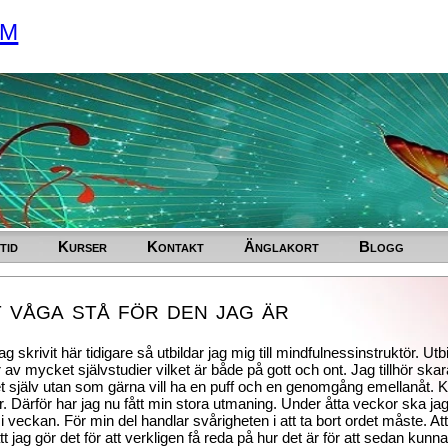
um
tid
Kurser
Kontakt
Änglakort
Blogg
 våga stå för den jag är
g skrivit här tidigare så utbildar jag mig till mindfulnessinstruktör. U
 av mycket självstudier vilket är både på gott och ont. Jag tillhör skara
t själv utan som gärna vill ha en puff och en genomgång emellanåt. 
r. Därför har jag nu fått min stora utmaning. Under åtta veckor ska ja
i veckan. För min del handlar svårigheten i att ta bort ordet måste. At
tt jag gör det för att verkligen få reda på hur det är för att sedan ku