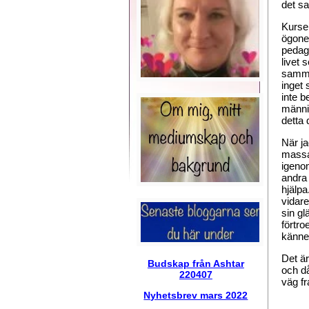
det s
Kursen
ögonen
pedag
livet 
samma
inget 
inte b
männis
detta 
När ja
massa 
igenom
andra 
hjälpa
vidare
sin gl
förtro
känner
Det är
Budskap från Ashtar
och då
220407
väg f
Nyhetsbrev mars 2022