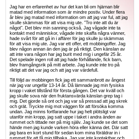
Jag har en erfarenhet av hur det kan bli om hjärnan blir
matad med information som är mindre postiv. Under flera
år blev jag matad med information om att jag var ful, att jag
skulle skämmas för att visa mig ute. "Tro inte att du är
något". Det blev min sanning också. Jag vågade inte ta
kontakt med människor, vågade inte skaffa några vänner,
hade svårt för att gå in i affärer för jag skulle ju skämmas
för att visa mig ute. Jag var ett offer, ett mobbingoffer. Jag
blev någon annan än den jag är på riktigt. Den känslan av
att inte vara någon har jag burit med mig i ungefär 25 år.
Det spelade ingen roll att jag hade förhållande, fick barn,
blev framgångsrik på mitt arbete. Jag kunde inte tro på
riktigt att det var jag och att jag var värdefull.
Till följd av mobbingen fick jag ett sammanbrott av ångest
när jag var ungefär 13-14 år. Då lämnade jag min fysiska
kropp i vaket tillstånd för första gången. Det var kväll och
jag skulle sova när den fruktansvärda känslan grep tag i
mig. Det gjorde så ont och jag var så pressad att jag skrek
och grät. Tryckte mig mot väggen för att försöka komma
undan. Jag minns fortfarande hur jag helt plötsligt var
utanför min kropp, jag satt uppe i taket i andra änden av
rummet och tittade ner på mig själv. Jag kunde se det som
hände men jag kunde varken höra eller känna det. Där satt
jag bara en kort stund för sedan kom mina föräldrar in i
rummet för att få mig tillbaka. Jag var inte kontaktbar och