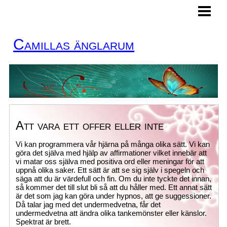
HEM
MINA TJÄNSTER
Camillas änglarum
BOKA TID
KURSER
KONTAKT
ÄNGLAKORT
Att vara ett offer eller inte
BLOGG
Vi kan programmera vår hjärna på många olika sätt. Vi kan
göra det själva med hjälp av affirmationer vilket innebär att
vi matar oss själva med positiva ord eller meningar för att
uppnå olika saker. Ett sätt är att se sig själv i spegeln och
säga att du är värdefull och fin. Om du inte tyckte det innan,
så kommer det till slut bli så att du håller med. Ett annat sätt
är det som jag kan göra under hypnos, att ge suggessioner.
Då talar jag med det undermedvetna, får det
undermedvetna att ändra olika tankemönster eller känslor.
Spektrat är brett.