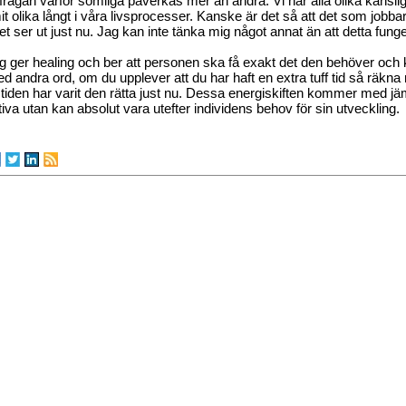
l frågan varför somliga påverkas mer än andra. Vi har alla olika känslig
 olika långt i våra livsprocesser. Kanske är det så att det som jobb
vet ser ut just nu. Jag kan inte tänka mig något annat än att detta fung
g ger healing och ber att personen ska få exakt det den behöver och k
d andra ord, om du upplever att du har haft en extra tuff tid så räkna m
t tiden har varit den rätta just nu. Dessa energiskiften kommer med jä
tiva utan kan absolut vara utefter individens behov för sin utveckling.