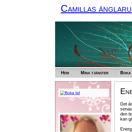
Camillas änglar
Hem
Mina tjänster
Boka 
Ene
Det är
senast
den t
kan gö
Energ