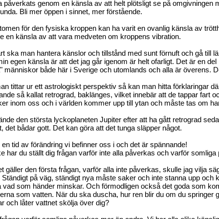
 påverkats genom en känsla av att helt plötsligt se på omgivningen 
unda. Bli mer öppen i sinnet, mer förstående.
men för den fysiska kroppen kan ha varit en ovanlig känsla av trötthe
e en känsla av att vara medveten om kroppens vibration.
rt ska man hantera känslor och tillstånd med sunt förnuft och gå till l
n egen känsla är att det jag går igenom är helt ofarligt. Det är en del 
" människor både här i Sverige och utomlands och alla är överens. De
 tittar ur ett astrologiskt perspektiv så kan man hitta förklaringar d
rande så kallat retrograd, baklänges, vilket innebär att de tappar fart 
aker inom oss och i världen kommer upp till ytan och måste tas om h
ände den största lyckoplaneten Jupiter efter att ha gått retrograd sed
art, det bådar gott. Det kan göra att det tunga släpper något.
 en tid av förändring vi befinner oss i och det är spännande!
 har du ställt dig frågan varför inte alla påverkas och varför somlig
t gäller den första frågan, varför alla inte påverkas, skulle jag vilja 
iv. Ständigt på väg, ständigt nya måste saker och inte stanna upp och k
 vad som händer minskar. Och förmodligen också det goda som komm
ierna som vatten. När du ska duscha, hur ren blir du om du springe
r och låter vattnet skölja över dig?