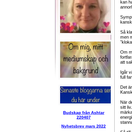
kan ha
annorl
Sympto
kansk
Så kla
men mi
"kloka
Om man
fortfa
att s
Igår v
full f
Det är
Kanske
När de
sitt l
märka
Budskap från Ashtar
energ
220407
stanna
Nyhetsbrev mars 2022