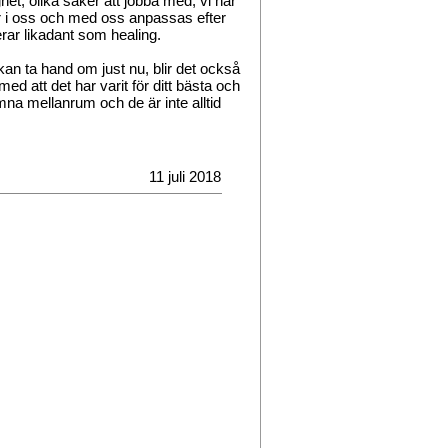
het, olika saker att jobba med, vi har
ar i oss och med oss anpassas efter
erar likadant som healing.
an ta hand om just nu, blir det också
ed att det har varit för ditt bästa och
mna mellanrum och de är inte alltid
11 juli 2018