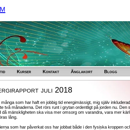
um
tid
Kurser
Kontakt
Änglakort
Blogg
rgirapport juli 2018
 många som har haft en jobbig tid energimässigt, mig själv inkluderad
e två månaderna. Det rörs runt i grytan ordentligt på jorden nu. Den 
id då mänskligheten ska visa mer omsorg om varandra, vara mer kärle
ras lång.
ierna som har påverkat oss har jobbat både i den fysiska kroppen 