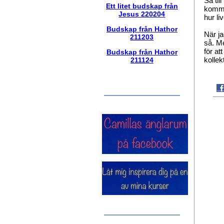
Så til
Ett litet budskap från
kommit
Jesus 220204
hur li
Budskap från Hathor
När ja
211203
så. Me
för at
Budskap från Hathor
kollek
211124