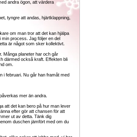
med andra ögon, att värdera
t, tyngre att andas, hjärtklappning,
äkare om man tror att det kan hjälpa
i min process. Jag följer en del
tta är något som sker kollektivt.
är. Många planeter har och går
och därmed också kraft. Effekten bli
and om.
an i februari. Nu går han framåt med
a påverkas mer än andra.
säga att det kan bero på hur man lever
änna efter gör att chansen för att
er ut av detta. Tänk dig
r genom duschen jämfört med om du