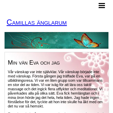
HEM
MINA TJÄNSTER
Camillas änglarum
BOKA TID
KURSER
KONTAKT
ÄNGLAKORT
Min vän Eva och jag
BLOGG
Vår vänskap var inte självklar. Vår vänskap började inte
med vänskap. Första gången jag träffade Eva, var på en
utbildningsresa. Vi var en liten grupp som var tillsammans
en stor del av tiden. Vi var iväg för att lära oss taktil
massage och det ingick flera utflykter och meditationer. Vi
påverkades alla på olika sätt. Eva fick hemlängtan och i
mina öron hörde jag det hela, hela tiden. Jag hade ingen
förståelse för det, tyckte att hon inte skulle ha åkt med om
det nu var så hemskt.