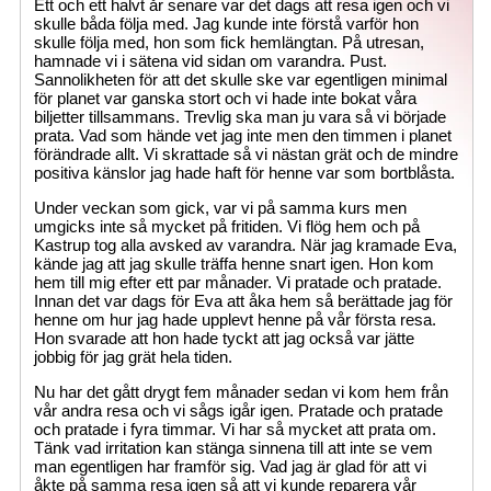
Ett och ett halvt år senare var det dags att resa igen och vi
skulle båda följa med. Jag kunde inte förstå varför hon
skulle följa med, hon som fick hemlängtan. På utresan,
hamnade vi i sätena vid sidan om varandra. Pust.
Sannolikheten för att det skulle ske var egentligen minimal
för planet var ganska stort och vi hade inte bokat våra
biljetter tillsammans. Trevlig ska man ju vara så vi började
prata. Vad som hände vet jag inte men den timmen i planet
förändrade allt. Vi skrattade så vi nästan grät och de mindre
positiva känslor jag hade haft för henne var som bortblåsta.
Under veckan som gick, var vi på samma kurs men
umgicks inte så mycket på fritiden. Vi flög hem och på
Kastrup tog alla avsked av varandra. När jag kramade Eva,
kände jag att jag skulle träffa henne snart igen. Hon kom
hem till mig efter ett par månader. Vi pratade och pratade.
Innan det var dags för Eva att åka hem så berättade jag för
henne om hur jag hade upplevt henne på vår första resa.
Hon svarade att hon hade tyckt att jag också var jätte
jobbig för jag grät hela tiden.
Nu har det gått drygt fem månader sedan vi kom hem från
vår andra resa och vi sågs igår igen. Pratade och pratade
och pratade i fyra timmar. Vi har så mycket att prata om.
Tänk vad irritation kan stänga sinnena till att inte se vem
man egentligen har framför sig. Vad jag är glad för att vi
åkte på samma resa igen så att vi kunde reparera vår