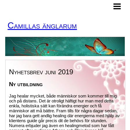
HEM
MINA TJÄNSTER
Camillas änglarum
BOKA TID
KURSER
KONTAKT
ÄNGLAKORT
Nyhetsbrev juni 2019
BLOGG
Ny utbildning
Jag healar mycket, både människor som kommer till mig
och på distans. Det är otroligt häftigt hur man med detta
enkla, holistiska sätt kan förändra energier och få
människor att må bättre. Fram tills för några dagar sedan,
har jag bara gett andlig healing där energierna med hjälp av
klientens guide går precis dit de behövs för stunden.
Numera erbjuder jag även en healingmetod som har fått