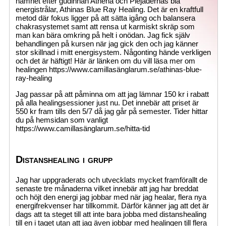
namnet efter gudinnan Athena och Plejadernas blå
energistrålar, Athinas Blue Ray Healing. Det är en kraftfull
metod där fokus ligger på att sätta igång och balansera
chakrasystemet samt att rensa ut karmiskt skräp som
man kan bära omkring på helt i onödan. Jag fick själv
behandlingen på kursen när jag gick den och jag känner
stor skillnad i mitt energisystem. Någonting hände verkligen
och det är häftigt! Här är länken om du vill läsa mer om
healingen https://www.camillasänglarum.se/athinas-blue-
ray-healing
Jag passar på att påminna om att jag lämnar 150 kr i rabatt
på alla healingsessioner just nu. Det innebär att priset är
550 kr fram tills den 5/7 då jag går på semester. Tider hittar
du på hemsidan som vanligt
https://www.camillasänglarum.se/hitta-tid
Distanshealing i grupp
Jag har uppgraderats och utvecklats mycket framförallt de
senaste tre månaderna vilket innebär att jag har breddat
och höjt den energi jag jobbar med när jag healar, flera nya
energifrekvenser har tillkommit. Därför känner jag att det är
dags att ta steget till att inte bara jobba med distanshealing
till en i taget utan att jag även jobbar med healingen till flera