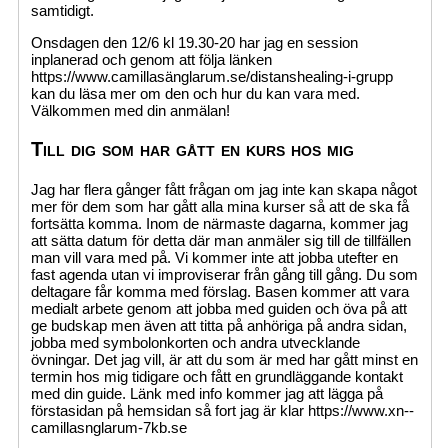
samtidigt.
Onsdagen den 12/6 kl 19.30-20 har jag en session
inplanerad och genom att följa länken
https://www.camillasänglarum.se/distanshealing-i-grupp
kan du läsa mer om den och hur du kan vara med.
Välkommen med din anmälan!
Till dig som har gått en kurs hos mig
Jag har flera gånger fått frågan om jag inte kan skapa något
mer för dem som har gått alla mina kurser så att de ska få
fortsätta komma. Inom de närmaste dagarna, kommer jag
att sätta datum för detta där man anmäler sig till de tillfällen
man vill vara med på. Vi kommer inte att jobba utefter en
fast agenda utan vi improviserar från gång till gång. Du som
deltagare får komma med förslag. Basen kommer att vara
medialt arbete genom att jobba med guiden och öva på att
ge budskap men även att titta på anhöriga på andra sidan,
jobba med symbolonkorten och andra utvecklande
övningar. Det jag vill, är att du som är med har gått minst en
termin hos mig tidigare och fått en grundläggande kontakt
med din guide. Länk med info kommer jag att lägga på
förstasidan på hemsidan så fort jag är klar https://www.xn--
camillasnglarum-7kb.se