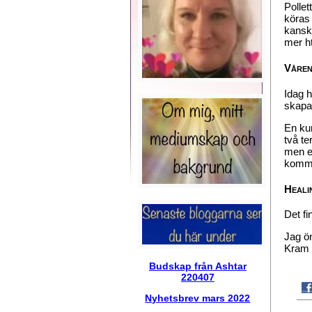
Pollet
köras 
kanske
mer ht
Våren
Idag h
skapat
En kur
två te
men ef
komme
Heali
Det fi
Jag ö
Kram 
Budskap från Ashtar
220407
Nyhetsbrev mars 2022