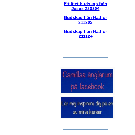
Ett litet budskap från
Jesus 220204
Budskap från Hathor
211203
Budskap från Hathor
211124