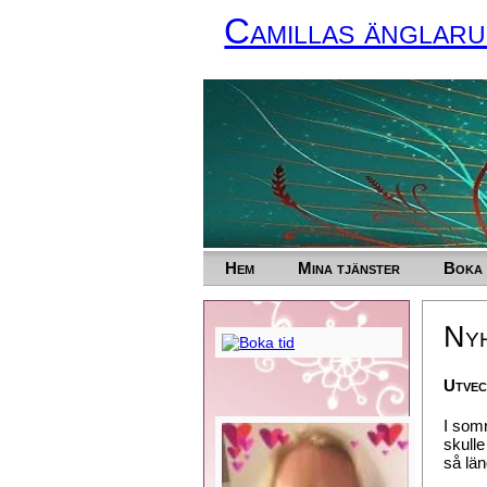
Camillas änglar
Hem
Mina tjänster
Boka 
Ny
Utvec
I somr
skulle
så län