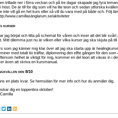
ten trillade ner i förra veckan och på tre dagar skapade jag fyra tema
i höst. De är till för dig som vill ha lite teori och sedan utforska kväl
 inte vill gå en hel kurs eller så vill du vara med på både och. Följ l
tp://www.camillasänglarum.se/aktiviteter
s kurser
ar jag börjat och titta på schemat för våren och inser att det blir svårt a
. Mitt dilemma just nu är vilken eller vilka kurser jag ska skjuta på till
s som jag känner mig klar över att jag ska starta upp är healingkur
rminer med totalt tio träffar, diplomering den elfte gången för den som
tersom helhet är viktigt för mig, kommer en del teori att vävas in i d
r även att skriva en kursmanual.
ngkvällen den 8/10
nns en plats kvar. Se hemsidan för mer info och hur du anmäler dig.
nskar dig en toppenbra oktober!
Camilla