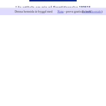
Läs artikeln om mig på Framtidsanalys 180518
Denna hemsida är byggd med
N.nu
- prova gratis du med.
(
info & kontakt
)
Jag har F-skattsedel och är momsregistrerad
Nyhetsbrev