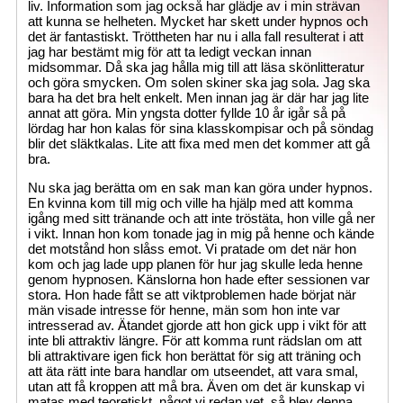
liv. Information som jag också har glädje av i min strävan
att kunna se helheten. Mycket har skett under hypnos och
det är fantastiskt. Tröttheten har nu i alla fall resulterat i att
jag har bestämt mig för att ta ledigt veckan innan
midsommar. Då ska jag hålla mig till att läsa skönlitteratur
och göra smycken. Om solen skiner ska jag sola. Jag ska
bara ha det bra helt enkelt. Men innan jag är där har jag lite
annat att göra. Min yngsta dotter fyllde 10 år igår så på
lördag har hon kalas för sina klasskompisar och på söndag
blir det släktkalas. Lite att fixa med men det kommer att gå
bra.
Nu ska jag berätta om en sak man kan göra under hypnos.
En kvinna kom till mig och ville ha hjälp med att komma
igång med sitt tränande och att inte tröstäta, hon ville gå ner
i vikt. Innan hon kom tonade jag in mig på henne och kände
det motstånd hon slåss emot. Vi pratade om det när hon
kom och jag lade upp planen för hur jag skulle leda henne
genom hypnosen. Känslorna hon hade efter sessionen var
stora. Hon hade fått se att viktproblemen hade börjat när
män visade intresse för henne, män som hon inte var
intresserad av. Ätandet gjorde att hon gick upp i vikt för att
inte bli attraktiv längre. För att komma runt rädslan om att
bli attraktivare igen fick hon berättat för sig att träning och
att äta rätt inte bara handlar om utseendet, att vara smal,
utan att få kroppen att må bra. Även om det är kunskap vi
matas med teoretiskt, något vi redan vet, så blev denna