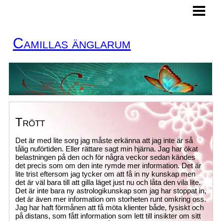
HEM
MINA TJÄNSTER
Camillas änglarum
BOKA TID
KURSER
KONTAKT
ÄNGLAKORT
Trött
BLOGG
Det är med lite sorg jag måste erkänna att jag inte är så
tålig nuförtiden. Eller rättare sagt min hjärna. Jag har ökat
belastningen på den och för några veckor sedan kändes
det precis som om den inte rymde mer information. Det är
lite trist eftersom jag tycker om att få in ny kunskap men
det är väl bara till att gilla läget just nu och låta den vila lite.
Det är inte bara ny astrologikunskap som jag har stoppat in,
det är även mer information om storheten runt omkring oss.
Jag har haft förmånen att få möta klienter både, fysiskt och
på distans, som fått information som lett till insikter om sitt