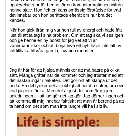
upplevelse stor för henne för nu kom informationen inifrån
henne själv. Hon fick en känslomässig förståelse för vad
det innebär och hon berättade efteråt om hur bra det
kändes.
När hon gick ifrån mig var hon full av energi och hade fått
lust till att ta tag i sina problem. Om ett tag ska vi ses igen
och ge henne en ny boost för jag vet att vi är
vanemänniskor och att börja leva ett nytt liv är inte lätt, vi
vill tillbaka till våra gamla, invanda mönster.
Jag är här för att hjälpa människor att må bättre på olika
sätt. Många gråter när de kommer och jag tröstar med att
det nästan ingår i paketen. Det gör ont att släppa ut det
onda. En del tycker det är jobbigt att berätta saker, oro över
vad jag ska tänka. Men det är just det som är grejen,
anledningen till att jag gör det jag gör. Jag dömer ingen och
att komma till mig innebär faktiskt att man är beredd på att
ta hand om det som man inte längre vill ha i sitt liv.